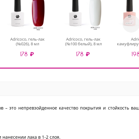
Adricoco, гель-лак
Adricoco, гель-лак
Adri
(№026), 8 мл
(№100 белый), 8 мл
камуфлиру
лак (Est Na
178 ₽
178 ₽
19
8
ов – это непревзойденное качество покрытия и стойкость ва
 нанесении лака в 1-2 слоя.