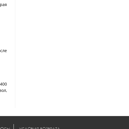
орая
сле
400
зол,
РОСЫ
УСЛОВИЯ ВОЗВРАТА