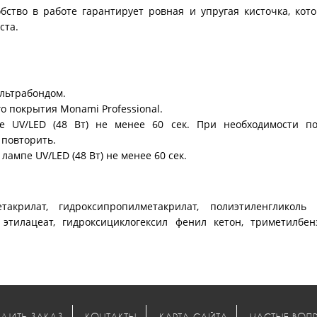
ство в работе гарантирует ровная и упругая кисточка, кот
ста.
ультрабондом.
о покрытия Monami Professional.
е UV/LED (48 Вт) не менее 60 сек. При необходимости по
 повторить.
ампе UV/LED (48 Вт) не менее 60 сек.
такрилат, гидроксипропилметакрилат, полиэтиленгликоль 
 этилацеат, гидроксициклогексил фенил кетон, триметилбен
ДИТЬ ЗАКАЗ
КОНТАКТЫ
КАРТА САЙТА
ЧАСТЫЕ ВОП