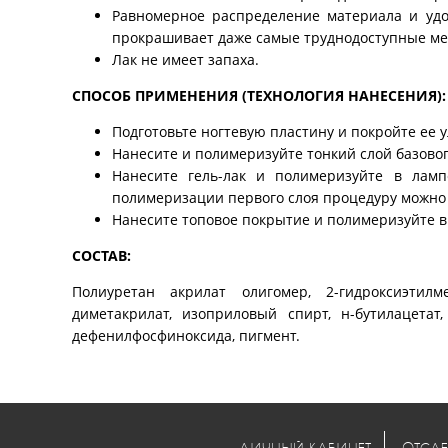
Равномерное распределение материала и удоб
прокрашивает даже самые труднодоступные ме
Лак не имеет запаха.
СПОСОБ ПРИМЕНЕНИЯ (ТЕХНОЛОГИЯ НАНЕСЕНИЯ):
Подготовьте ногтевую пластину и покройте ее 
Нанесите и полимеризуйте тонкий слой базовог
Нанесите гель-лак и полимеризуйте в ламп
полимеризации первого слоя процедуру можно
Нанесите топовое покрытие и полимеризуйте в л
СОСТАВ:
Полиуретан акрилат олигомер, 2-гидроксиэтилме
диметакрилат, изоприловый спирт, н-бутилацетат,
дефенилфосфиноксида, пигмент.
ЛИЧНЫЙ КАБИНЕТ
ОТСЛЕ