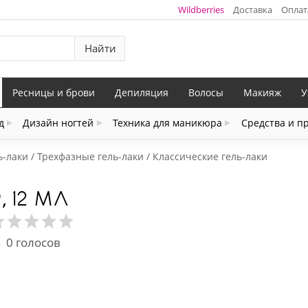
Wildberries
Доставка
Оплат
Найти
Ресницы и брови
Депиляция
Волосы
Макияж
У
д
Дизайн ногтей
Техника для маникюра
Средства и п
ь-лаки
Трехфазные гель-лаки
Классические гель-лаки
 12 МЛ
0
голосов