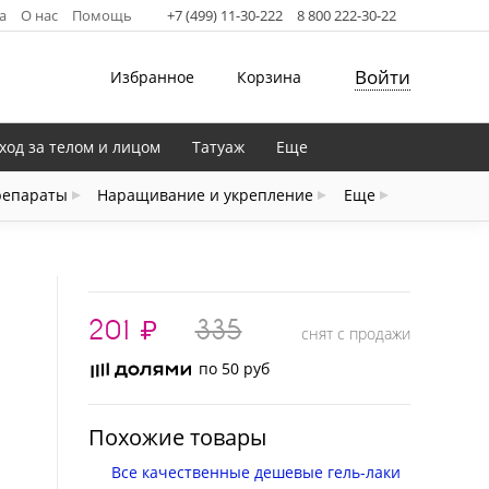
а
О нас
Помощь
+7 (499) 11-30-222
8 800 222-30-22
Войти
Избранное
Корзина
ход за телом и лицом
Татуаж
Еще
репараты
Наращивание и укрепление
Еще
201
₽
335
снят с продажи
по 50 руб
Похожие товары
Все качественные дешевые гель-лаки