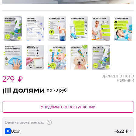
временно нет в
279
₽
наличии
по 70 руб
Уведомить о поступлении
Цены на маркетплейсах
~522 ₽
Ozon
O