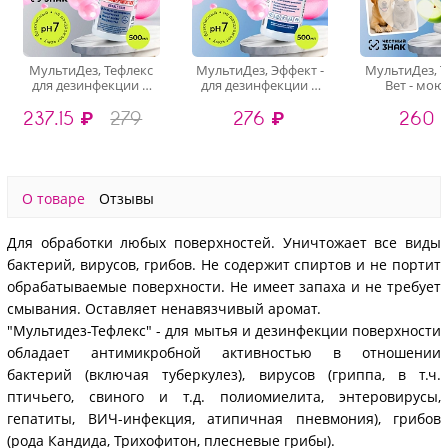
МультиДез, Тефлекс
МультиДез, Эффект -
МультиДез, Т
для дезинфекции и
для дезинфекции и
Вет - мо
мытья поверхностей
мытья поверхностей
дезинфици
237.15 ₽
279
276 ₽
260 
Бабл Гам (триггер),
бабл гам (триггер),
концентрат (
500 мл
500 мл
500 м
О товаре
Отзывы
Для обработки любых поверхностей. Уничтожает все виды
бактерий, вирусов, грибов. Не содержит спиртов и не портит
обрабатываемые поверхности. Не имеет запаха и не требует
смывания. Оставляет ненавязчивый аромат.
"Мультидез-Тефлекс" - для мытья и дезинфекции поверхности
обладает антимикробной активностью в отношении
бактерий (включая туберкулез), вирусов (гриппа, в т.ч.
птичьего, свиного и т.д. полиомиелита, энтеровирусы,
гепатиты, ВИЧ-инфекция, атипичная пневмония), грибов
(рода Кандида, Трихофитон, плесневые грибы).