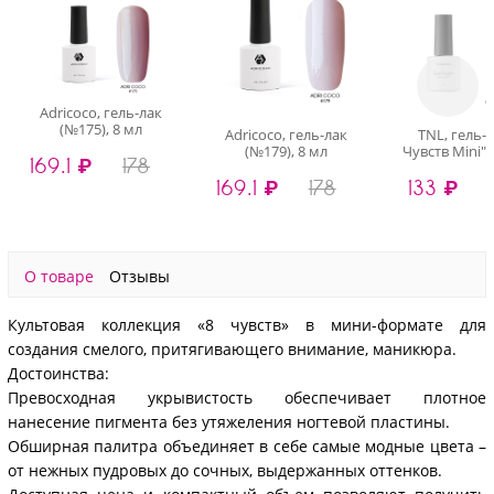
Adricoco, гель-лак
(№175), 8 мл
Adricoco, гель-лак
TNL, гель-л
(№179), 8 мл
Чувств Mini" 
169.1 ₽
178
мл
169.1 ₽
178
133 ₽
О товаре
Отзывы
Культовая коллекция «8 чувств» в мини-формате для
создания смелого, притягивающего внимание, маникюра.
Достоинства:
Превосходная укрывистость обеспечивает плотное
нанесение пигмента без утяжеления ногтевой пластины.
Обширная палитра объединяет в себе самые модные цвета –
от нежных пудровых до сочных, выдержанных оттенков.