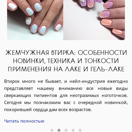
ЖЕМЧУЖНАЯ ВТИРКА: ОСОБЕННОСТИ
НОВИНКИ, ТЕХНИКА И ТОНКОСТИ
ПРИМЕНЕНИЯ НА ЛАКЕ И ГЕЛЬ-ЛАКЕ
Втирок много не бывает, и нейл-индустрия ежегодно
представляет нашему вниманию все новые виды
Д
я.
сверкающих пигментов для неотразимых ноготочков.
э
ри
Сегодня мы познакомим вас с очередной новинкой,
д
ых
покорившей сердца дам всех возрастов.
я
BX
Читать полностью
е
ие
с