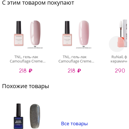
С этим товаром покупают
TNL, гель-лак
TNL, гель-лак
RuNail, ф
Camouflage Creme
Camouflage Creme
керамиче
№22 (Карамельная
№13 (Розовое безе),
кукуруза 
218 ₽
218 ₽
290 
нуга), 10 мл
10 мл
(мелкая на
d6мм)
Похожие товары
Все товары