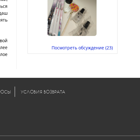
ться
даш
ять
евой
лее
Посмотреть обсуждение (23)
слое
РОСЫ
УСЛОВИЯ ВОЗВРАТА