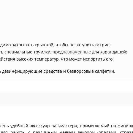
димо закрывать крышкой, чтобы не затупить острие;
ать специальные точилки, предназначенные для карандашей;
йствия высоких температур, что может испортить его
ь дезинфицирующие средства и безворсовые салфетки.
чень удобный аксессуар nail-мастера, применяемый на фини
 для работы с различным мелким декором (опалами, страза