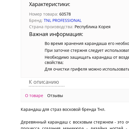
Характеристики:
Номер товара:
60578
Бренд:
TNL PROFESSIONAL
Страна производства:
Республика Корея
Важная информация:
Во время хранения карандаша его необхо
При заточке стержня следует использов
Необходимо защищать карандаш от возде
свойства;
Для очистки грифеля можно использоват
К описанию
О товаре
Отзывы
Карандаш для страз восковой бренда Тнл.
Деревянный карандаш с восковым стержнем - это о
процесса создания маникюра - дизайна ногтей -