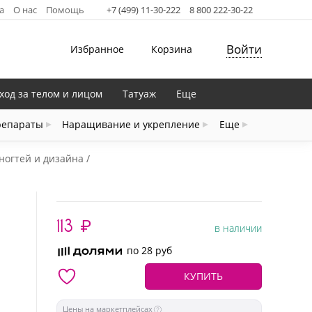
а
О нас
Помощь
+7 (499) 11-30-222
8 800 222-30-22
Войти
Избранное
Корзина
ход за телом и лицом
Татуаж
Еще
репараты
Наращивание и укрепление
Еще
ногтей и дизайна
113
₽
в наличии
по 28 руб
КУПИТЬ
Цены на маркетплейсах