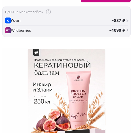
Цены на маркетплейсах
~887 ₽
Ozon
O
~1090 ₽
Wildberries
WB