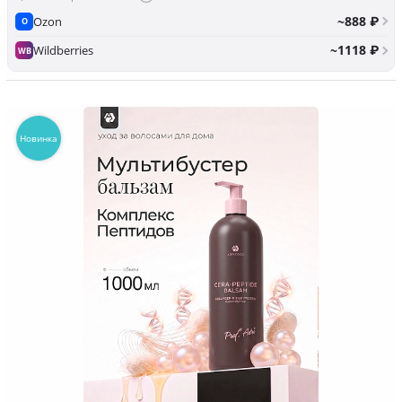
~888 ₽
Ozon
O
~1118 ₽
Wildberries
WB