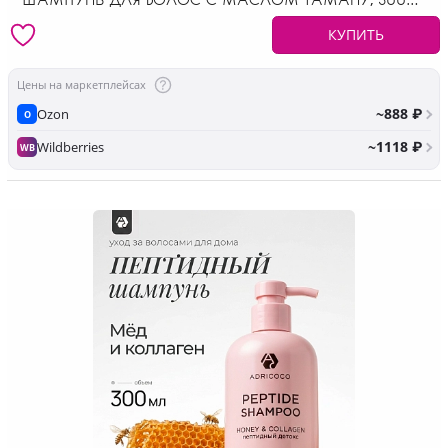
МЛ
КУПИТЬ
Цены на маркетплейсах
~888 ₽
Ozon
O
~1118 ₽
Wildberries
WB