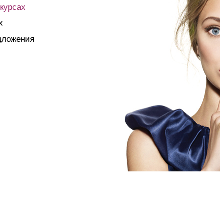
нкурсах
х
дложения