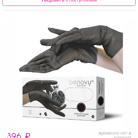
временно нет в
396
₽
наличии