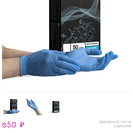
временно нет в
650
₽
наличии