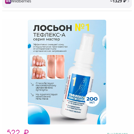
~1329 ₽
Wildberries
WB
522
₽
в наличии