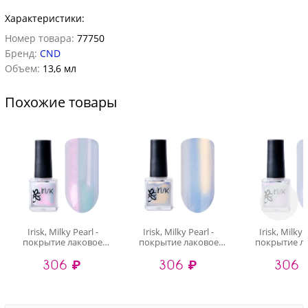
Характеристики:
Номер товара:
77750
Бренд:
CND
Объем:
13,6 мл
Похожие товары
Irisk, Milky Pearl -
Irisk, Milky Pearl -
Irisk, Milky 
покрытие лаковое
покрытие лаковое
покрытие л
жемчужное для
жемчужное для
жемчужное
306 ₽
306 ₽
306 
ногтей (004), 8 мл
ногтей (002), 8 мл
ногтей (005)