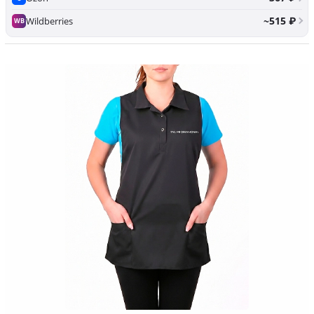
~515 ₽
Wildberries
WB