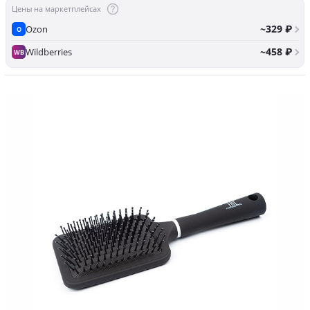
Цены на маркетплейсах
~329 ₽
Ozon
O
~458 ₽
Wildberries
WB