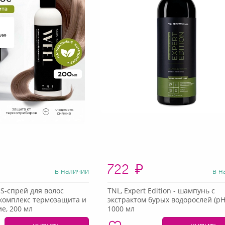
722
₽
в наличии
в н
OS-спрей для волос
TNL, Expert Edition - шампунь с
комплекс термозащита и
экстрактом бурых водорослей (pH 
е, 200 мл
1000 мл