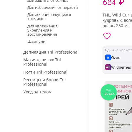
684
₽
Для защиты от солнца
Для избавления от перхоти
Для лечения секущихся
TNL, Wild Curl
кончиков
кудрявых, во
волос, 250 мл
Для увлажнения,
укрепления и
восстановления
Шампуни
Цены на маркет
Депиляция Tnl Professional
Ozon
O
Макияж, визаж Tnl
Professional
Wildberries
WB
Ногти Tnl Professional
Ресницы и брови Tnl
Professional
Уход за телом