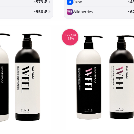
~573 ₽
~4
Ozon
O
~956 ₽
~6
Wildberries
WB
Скидка
-15%