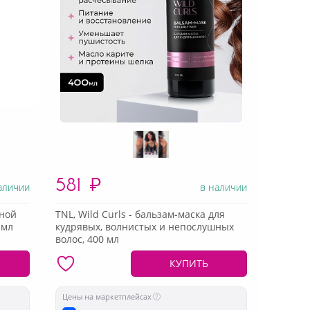
581
₽
аличии
в наличии
ной
TNL, Wild Curls - бальзам-маска для
 мл
кудрявых, волнистых и непослушных
волос, 400 мл
КУПИТЬ
Цены на маркетплейсах