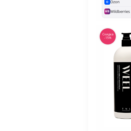
Ozon
O
Wildberries
WB
Скидка
-15%