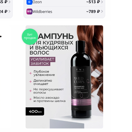
55 ₽
~513 ₽
Ozon
O
24 ₽
~789 ₽
Wildberries
WB