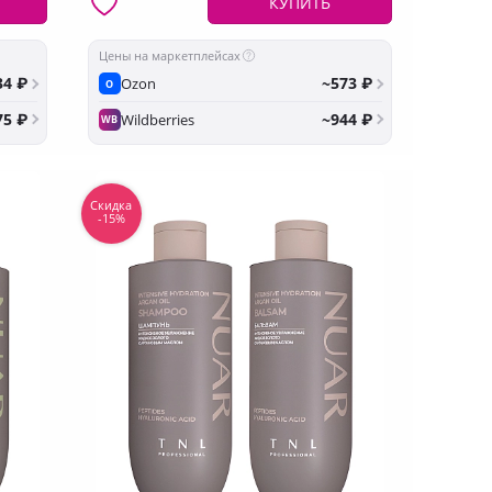
КУПИТЬ
Цены на маркетплейсах
34 ₽
~573 ₽
Ozon
O
75 ₽
~944 ₽
Wildberries
WB
Скидка
-15%