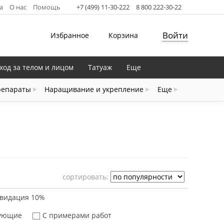
а
О нас
Помощь
+7 (499) 11-30-222
8 800 222-30-22
Войти
Избранное
Корзина
ход за телом и лицом
Татуаж
Еще
репараты
Наращивание и укрепление
Еще
cортировать:
квидация 10%
вующие
С примерами работ