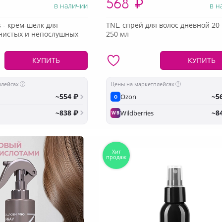
568
₽
в наличии
в н
s - крем-шелк для
TNL, спрей для волос дневной 20 
лнистых и непослушных
250 мл
КУПИТЬ
КУПИТЬ
плейсах
Цены на маркетплейсах
~554 ₽
~5
Ozon
O
~838 ₽
~8
Wildberries
WB