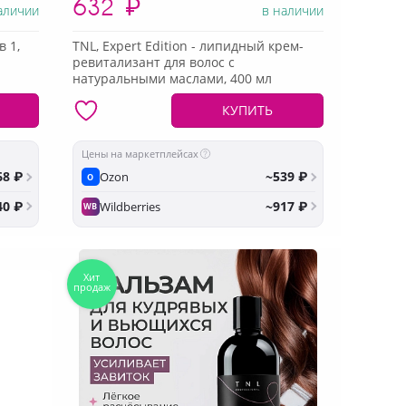
632
₽
аличии
в наличии
в 1,
TNL, Expert Edition - липидный крем-
ревитализант для волос с
натуральными маслами, 400 мл
КУПИТЬ
Цены на маркетплейсах
68 ₽
~539 ₽
Ozon
O
40 ₽
~917 ₽
Wildberries
WB