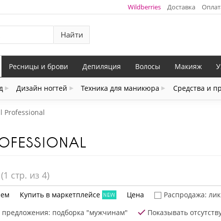
Wildberries
Доставка
Оплат
Найти
Ресницы и брови
Депиляция
Волосы
Макияж
У
д
Дизайн ногтей
Техника для маникюра
Средства и п
l Professional
OFESSIONAL
(
1
стр. из 4)
ем
Купить в маркетплейсе
Цена
Распродажа: ли
 предложения: подборка "мужчинам"
Показывать отсутст