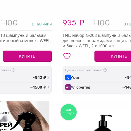
1 100
935
₽
1 100
в наличии
в н
213 шампунь и бальзам
TNL, набор №208 шампунь и бал
атиновый комплекс WEEL,
для волос с церамидами защита 
и блеск WEEL, 2 х 1000 мл
КУПИТЬ
КУПИТЬ
плейсах
Цены на маркетплейсах
~942 ₽
~9
Ozon
O
~1500 ₽
~14
Wildberries
WB