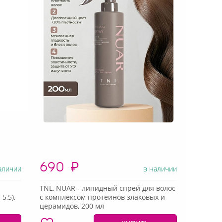
690
₽
аличии
в наличии
TNL, NUAR - липидный спрей для волос
5,5),
с комплексом протеинов злаковых и
церамидов, 200 мл