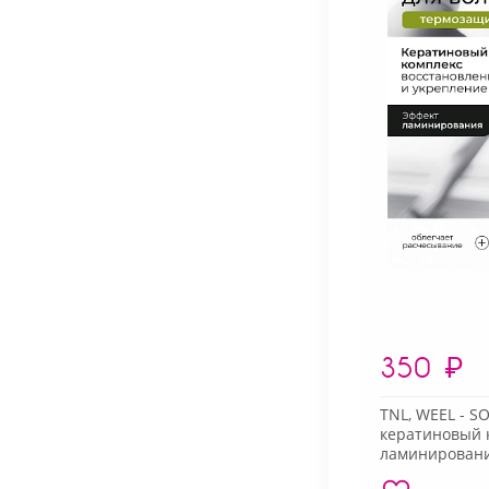
350
₽
TNL, WEEL - S
кератиновый 
ламинировани