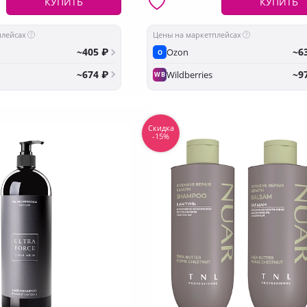
КУПИТЬ
КУПИТЬ
плейсах
Цены на маркетплейсах
~405 ₽
~6
Ozon
O
~674 ₽
~9
Wildberries
WB
Скидка
-15%