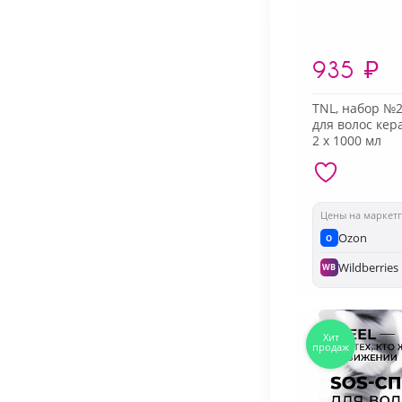
935
₽
TNL, набор №
для волос кер
2 х 1000 мл
Цены на маркет
Ozon
O
Wildberries
WB