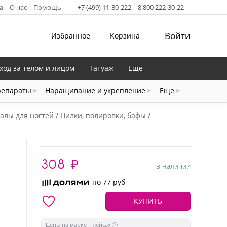
а
О нас
Помощь
+7 (499) 11-30-222
8 800 222-30-22
Войти
Избранное
Корзина
ход за телом и лицом
Татуаж
Еще
репараты
Наращивание и укрепление
Еще
алы для ногтей
Пилки, полировки, бафы
308
₽
в наличии
по 77 руб
КУПИТЬ
Цены на маркетплейсах