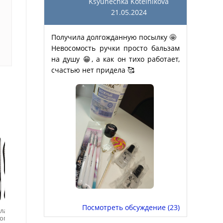
Ksyunechka Kotelnikova
21.05.2024
Получила долгожданную посылку 🤩
Невосомость ручки просто бальзам
на душу 😁, а как он тихо работает,
счастью нет придела 🥰
Показать все
товары...
Посмотреть обсуждение (23)
, лазерная
ог 1031 Sun