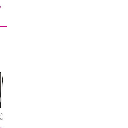
ная)
5 ₽
, лазерная
Срезающая
Лазерная пилка для
ног 1031 Sun
минилипсовая тёрка
кожи 3084N
рная)
5 ₽
619 ₽
333 ₽