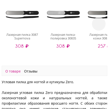
Лазерная пилка 3087
Лазерная пилка-
Лазерная пи
Supernova
полировка 3083S
кожи 3085
308 ₽
308 ₽
257 
О товаре
Отзывы
Угловая пилка для ногтей и кутикулы Zero.
Лазерная угловая пилка Zero предназначена для обработки
околоногтевой кожи и натуральных ногтей, а также
профилактики образования вросшего ногтя. С обоих сторон
полотна она имеет широкие стачивающие элементы,