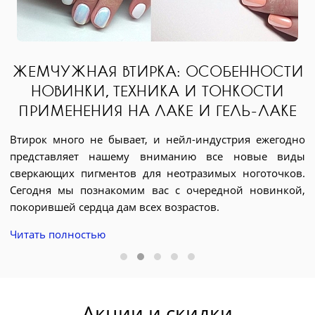
ЖЕМЧУЖНАЯ ВТИРКА: ОСОБЕННОСТИ
НОВИНКИ, ТЕХНИКА И ТОНКОСТИ
ПРИМЕНЕНИЯ НА ЛАКЕ И ГЕЛЬ-ЛАКЕ
Втирок много не бывает, и нейл-индустрия ежегодно
представляет нашему вниманию все новые виды
Д
я.
сверкающих пигментов для неотразимых ноготочков.
э
ри
Сегодня мы познакомим вас с очередной новинкой,
д
ых
покорившей сердца дам всех возрастов.
я
BX
Читать полностью
е
ие
с
с
Ч
Акции и скидки