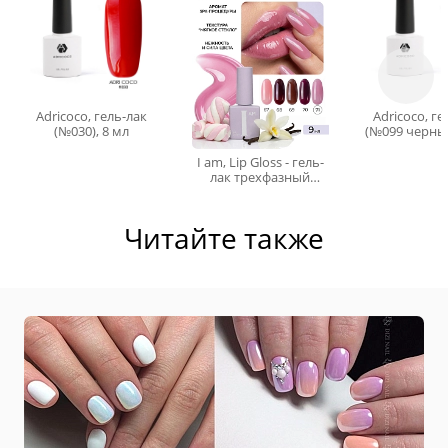
Adricoco, гель-лак
Adricoco, ге
(№030), 8 мл
(№099 черный
I am, Lip Gloss - гель-
лак трехфазный
"Ароматерапия"
№071, 9 мл
Читайте также