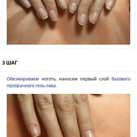
3 ШАГ
Обезжириваем
ноготь, наносим первый слой
базового
прозрачного гель-лака
.