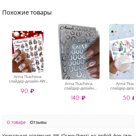
Похожие товары
Anna Tkacheva,
слайдер-дизайн AW-
Anna Tkacheva,
Anna Tkac
257
слайдер-дизайн
слайдер-диза
90 ₽
MilliArt металлик
212
140 ₽
50 
MTL-260
О товаре
Отзывы
Уникальная коллекция AW (Осень/Зима) на любой фон гель-